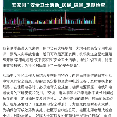
随着夏季高温天气来临，用电负荷大幅增加，为增强居民安全用电意
识，预防火灾事故发生，近日可靠股票配资网，机场街道金星社区组
织开展“学用电规范·筑平安家园”安全卫士活动，通过知识宣讲、隐患
排查等形式，为社区居民送上了一份“安全锦囊”。
活动中，社区工作人员结合夏季用电特点，向居民详细讲解日常生活
中常见的安全隐患，提醒居民定期检查家中电器设备，及时更换老化
线路，在使用电器时，必须遵守安全规范，确保电源插座、电线和电
器设备的正确安装和使用。“空调、电风扇等大功率电器不要长时间超
负荷使用，老旧插座要及时更换……”通俗易懂的讲解让居民们频频点
头。现场还发放了《家庭用电安全手册》，方便居民随时咨询求助。
为确保教育成效落到实处，社区联合物业公司、辖区志愿者组成检查
小组，对独居老人、残障人士家庭及沿街商铺开展“敲门行动”，重点