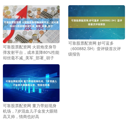
可靠股票配资网 妙可蓝多
可靠股票配资网 火箭炮变身导
（600882.SH）壹评级首次评
弹发射平台，成本直降80%性能
级报告
却丝毫不减_美军_部署_胡子
可靠股票配资网 董力带娃现身
机场，7岁混血儿子金发大眼睛
高又帅，情商也好高