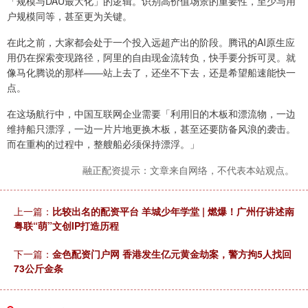
「规模与DAU最大化」的逻辑。识别高价值场景的重要性，至少与用
户规模同等，甚至更为关键。
在此之前，大家都会处于一个投入远超产出的阶段。腾讯的AI原生应
用仍在探索变现路径，阿里的自由现金流转负，快手要分拆可灵。就
像马化腾说的那样——站上去了，还坐不下去，还是希望船速能快一
点。
在这场航行中，中国互联网企业需要「利用旧的木板和漂流物，一边
维持船只漂浮，一边一片片地更换木板，甚至还要防备风浪的袭击。
而在重构的过程中，整艘船必须保持漂浮。」
融正配资提示：文章来自网络，不代表本站观点。
上一篇：
比较出名的配资平台 羊城少年学堂 | 燃爆！广州仔讲述南
粤联“萌”文创IP打造历程
下一篇：
金色配资门户网 香港发生亿元黄金劫案，警方拘5人找回
73公斤金条