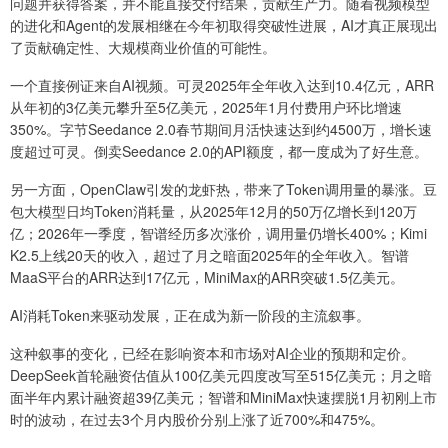
问题并获得答案，并不能直接交付结果，贡献生产力。随着视频模型
的进化和Agent的发展相继在今年初取得突破性进展，AI才真正展现出
了贡献确定性、大规模商业价值的可能性。
一个直接例证来自AI视频。可灵2025年全年收入达到10.4亿元，ARR
从年初的3亿美元攀升至5亿美元，2025年1月付费用户环比增速
350%。字节Seedance 2.0春节期间月活快速达到约4500万，增长速
度超过可灵。倒卖Seedance 2.0的API额度，都一度成为了好生意。
另一方面，OpenClaw引发的龙虾热，带来了Token调用量的暴涨。豆
包大模型日均Token消耗量，从2025年12月的50万亿增长到120万
亿；2026年一季度，智谱经历多次涨价，调用量仍增长400%；Kimi
K2.5上线20天的收入，超过了月之暗面2025年的全年收入。智谱
MaaS平台的ARR达到17亿元，MiniMax的ARR突破1.5亿美元。
AI消耗Token来驱动发展，正在成为新一阶段的主流叙事。
这种叙事的变化，已经在影响资本和市场对AI企业的预期和定价。
DeepSeek首轮融资估值从100亿美元四度改写至515亿美元；月之暗
面半年内累计融资超39亿美元；智谱和MiniMax快速摆脱1月初刚上市
时的波动，在过去3个月内股价分别上涨了近700%和475%。