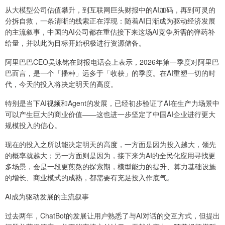
从大模型公司估值攀升，到互联网巨头财报中的AI加码，再到可灵的
分拆自救，一条清晰的线索正在浮现：随着AI日渐成为驱动经济发展
的主流叙事，中国的AI公司都在重估接下来这场AI竞争所需的弹药补
给量，并以此为目标开始积极进行资源储备。
阿里巴巴CEO吴泳铭在财报电话会上表示，2026年第一季度对阿里巴
巴而言，是一个「播种」远多于「收获」的季度。在AI重塑一切的时
代，今天的投入将决定明天的高度。
特别是当下AI视频和Agent的发展，已经初步验证了AI在生产力场景中
可以产生巨大的商业价值——这也进一步坚定了中国AI企业进行更大
规模投入的信心。
现在的投入之所以能决定明天的高度，一方面是因为投入越大，领先
的概率就越大；另一方面则是因为，接下来为AI的全民化应用寻找更
多场景，会是一段更煎熬的探索期，模型能力的提升、算力基础设施
的增长、商业模式的成熟，都需要有充足投入作底气。
AI成为驱动发展的主流叙事
过去两年，ChatBot的发展让用户熟悉了与AI对话的交互方式，但提出