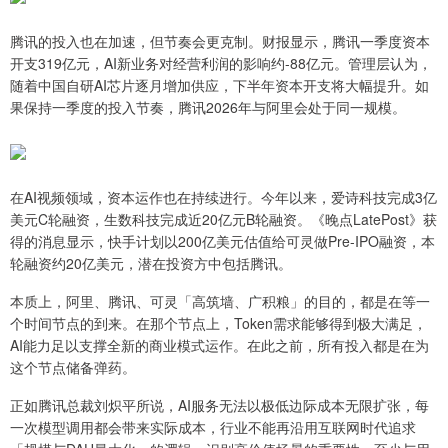
腾讯的投入也在加速，但节奏会更克制。财报显示，腾讯一季度资本
开支319亿元，AI新业务对经营利润的影响约-88亿元。管理层认为，
随着中国自研AI芯片逐月增加供应，下半年资本开支将大幅提升。如
果保持一季度的投入节奏，腾讯2026年与阿里会处于同一规模。
在AI视频领域，资本运作也在持续进行。今年以来，爱诗科技完成3亿
美元C轮融资，生数科技完成近20亿元B轮融资。《晚点LatePost》获
得的消息显示，快手计划以200亿美元估值给可灵做Pre-IPO融资，本
轮融资约20亿美元，潜在投资方中包括腾讯。
本质上，阿里、腾讯、可灵「高筑墙、广积粮」的目的，都是在等一
个时间节点的到来。在那个节点上，Token需求能够得到极大满足，
AI能力足以支撑全新的商业模式运作。在此之前，所有投入都是在为
这个节点储备弹药。
正如腾讯总裁刘炽平所说，AI服务无法以极低边际成本无限扩张，每
一次模型调用都会带来实际成本，行业不能再沿用互联网时代追求