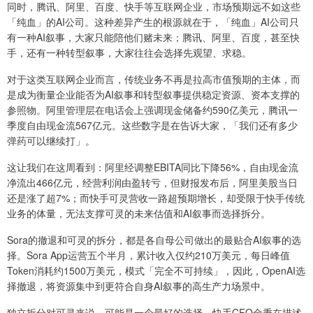
同时，腾讯、阿里、百度、快手等互联网企业，市场预期远不如这些
「纯血」的AI公司。这种差异产生的根源就在于，「纯血」AI公司只
有一种AI叙事，大家只能陪他们赌未来；腾讯、阿里、百度，甚至快
手，还有一种转型叙事，大家往往会选择先观望、求稳。
对于这类互联网企业而言，传统业务不再是拉高市值预期的主体，而
是成为衡量企业能否为AI叙事和转型叙事提供稳定资源、资本支撑的
参照物。阿里管理层在电话会上强调现金储备约590亿美元，腾讯一
季度自由现金流567亿元。这些数字是在告诉大家，「我们还有多少
弹药可以继续打」。
这让我们在这周看到：阿里经调整EBITA同比下降56%，自由现金流
净流出466亿元，经营利润由盈转亏，但财报发布后，阿里美股当日
还是涨了超7%；而快手可灵营收一路超预期增长，却受限于快手传统
业务的体量，无法支撑可灵的未来估值和AI叙事而选择拆分。
Sora的撤退和可灵的拆分，都是各自母公司做出的最贴合AI叙事的选
择。Sora App运营五个半月，累计收入仅约210万美元，每日峰值
Token消耗约1500万美元，模式「完全不可持续」，因此，OpenAI选
择撤退，将资源集中到更符合自身AI叙事的高生产力场景中。
独立拆分对可灵来说，可能是一个最好的选择。快手CFO金秉在描述