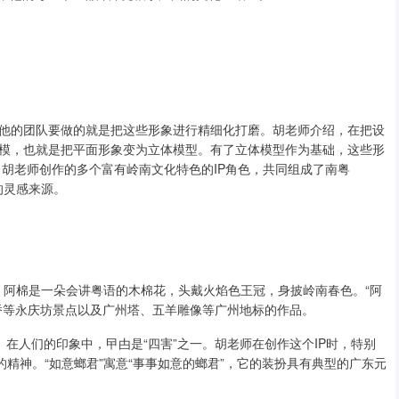
他的团队要做的就是把这些形象进行精细化打磨。胡老师介绍，在把设
模，也就是把平面形象变为立体模型。有了立体模型作为基础，这些形
胡老师创作的多个富有岭南文化特色的IP角色，共同组成了南粤
的灵感来源。
中，阿棉是一朵会讲粤语的木棉花，头戴火焰色王冠，身披岭南春色。“阿
桥等永庆坊景点以及广州塔、五羊雕像等广州地标的作品。
蟑螂。在人们的印象中，曱甴是“四害”之一。胡老师在创作这个IP时，特别
的精神。“如意螂君”寓意“事事如意的螂君”，它的装扮具有典型的广东元