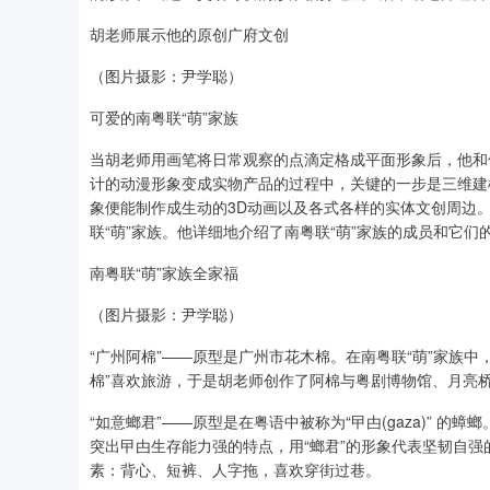
胡老师展示他的原创广府文创
（图片摄影：尹学聪）
可爱的南粤联“萌”家族
当胡老师用画笔将日常观察的点滴定格成平面形象后，他和
计的动漫形象变成实物产品的过程中，关键的一步是三维建
象便能制作成生动的3D动画以及各式各样的实体文创周边。
联“萌”家族。他详细地介绍了南粤联“萌”家族的成员和它们
南粤联“萌”家族全家福
（图片摄影：尹学聪）
“广州阿棉”——原型是广州市花木棉。在南粤联“萌”家族
棉”喜欢旅游，于是胡老师创作了阿棉与粤剧博物馆、月亮
“如意螂君”——原型是在粤语中被称为“曱甴(gaza)” 的
突出曱甴生存能力强的特点，用“螂君”的形象代表坚韧自强
素：背心、短裤、人字拖，喜欢穿街过巷。