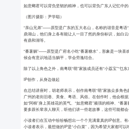
如意螂君可以背负坚韧的精神，也可以背负广东人记忆中的
（图片摄影：尹学聪）
“亲山兄弟”——原型是广东的五大名山，名称的谐音是粤语
鼎湖山，他们身上各有能让人一目了然的身份标识，如白云
有鼎和湖等。
“番薯躺”——原型是广府名小吃“番薯糖水”，形象是一块
候会有意识地适当躺平，学会劳逸结合。
除了以上角色之外，南粤联“萌”家族成员还有“小荔宝”“乜东东
IP创作，从身边做起
在总结讲座时，胡老师表示，创作南粤联“萌”家族众多角色
广州的老街旧巷、美食、粤语、风俗。在创作时，他会根据
如“阿棉”身上英雄花的英气、“如意螂君”顽强的精神、“
要多跟长辈亲人聊天，听他们讲一些老故事，这些可能都会
小读者们在互动中纷纷畅想出一个个充满童真的IP创意。有
小读者表示，最想做的IP是“小白菜”，因为希望大家都可