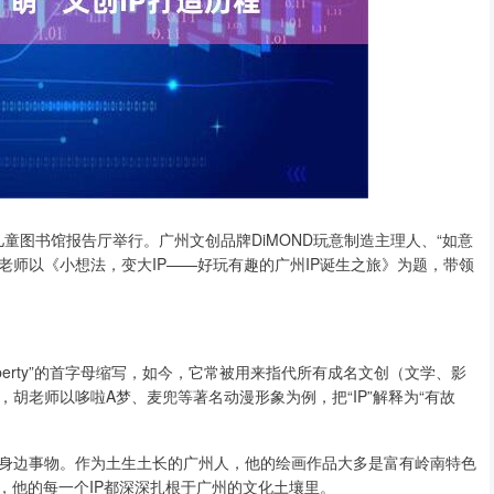
少年儿童图书馆报告厅举行。广州文创品牌DiMOND玩意制造主理人、“如意
麟老师以《小想法，变大IP——好玩有趣的广州IP诞生之旅》为题，带领
平台Property”的首字母缩写，如今，它常被用来指代所有成名文创（文学、影
胡老师以哆啦A梦、麦兜等著名动漫形象为例，把“IP”解释为“有故
身边事物。作为土生土长的广州人，他的绘画作品大多是富有岭南特色
，他的每一个IP都深深扎根于广州的文化土壤里。