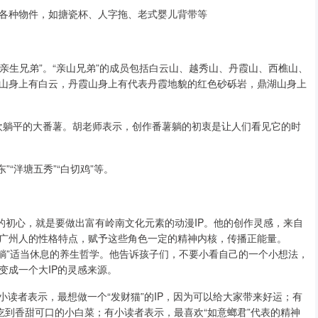
各种物件，如搪瓷杯、人字拖、老式婴儿背带等
“亲生兄弟”。“亲山兄弟”的成员包括白云山、越秀山、丹霞山、西樵山、
山身上有白云，丹霞山身上有代表丹霞地貌的红色砂砾岩，鼎湖山身上
喜欢躺平的大番薯。胡老师表示，创作番薯躺的初衷是让人们看见它的时
”“泮塘五秀”“白切鸡”等。
的初心，就是要做出富有岭南文化元素的动漫IP。他的创作灵感，来自
广州人的性格特点，赋予这些角色一定的精神内核，传播正能量。
番薯躺”适当休息的养生哲学。他告诉孩子们，不要小看自己的一个小想法，
变成一个大IP的灵感来源。
小读者表示，最想做一个“发财猫”的IP，因为可以给大家带来好运；有
以吃到香甜可口的小白菜；有小读者表示，最喜欢“如意螂君”代表的精神