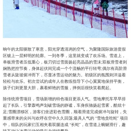
晌午的太阳驱散了寒意，阳光穿透清冽的空气，为聚隆国际旅游度假
区镀上一层鲜明的轮廓。一到冬季，这里就变成了欢乐场。雪道上，
单板滑雪者压低重心，板刃切过雪面扬起亮晶晶的雪沫;双板滑雪者则
娴熟把控节奏，身体起伏间完成一个个流畅的平行转弯;偶尔有高阶滑
雪者从陡坡俯冲而下，尽显冰雪运动的魅力。初级区的氛围则洋溢着
轻松与欢乐。初次尝试的成年人在教练指导下小心翼翼地保持平衡，
孩子们则更显大胆，裹着鲜艳的雪服，摔倒后很快笑着爬起。
除传统滑雪项目，雪场新增的特色项目更添人气。雪地摩托车早早排
起了长队，引擎轰鸣声划破雪场的静谧，车身疾驰扬起雪雾，酷炫十
足;雪圈漂移区，游客们坐进彩色雪圈，顺着滑道完成俯冲与旋转，失
重感带来的尖叫与欢呼在空中久久回荡;最具人气的 “雪地贪吃蛇” 项目
中，组队的玩家们互相夹着双腿连成 “长蛇”，在雪道上蜿蜒滑行，趣
味互动让冰雪运动的吸引力持续攀升。