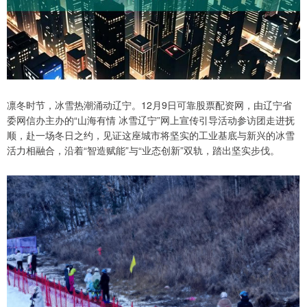
凛冬时节，冰雪热潮涌动辽宁。12月9日可靠股票配资网，由辽宁省
委网信办主办的“山海有情 冰雪辽宁”网上宣传引导活动参访团走进抚
顺，赴一场冬日之约，见证这座城市将坚实的工业基底与新兴的冰雪
活力相融合，沿着“智造赋能”与“业态创新”双轨，踏出坚实步伐。