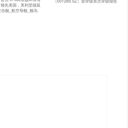
（001289.SZ）壹评级首次评级报告
射领先美国，美利坚级延
攻击舰_航空母舰_舰岛