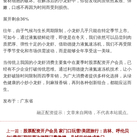
食材细胞的破坏。在解冻后的小龙虾中，你会发现肉质依然紧致、弹
嫩，口感不再因为时间而受到损伤。
展开剩余36%
往年，由于气候与生长周期限制，小龙虾几乎只能在特定季节上市。
可如今，通过液氮锁鲜处理，即使是在冬天，我们依然可以品尝到肉
质肥厚、弹性十足的小龙虾。借助德捷力液氮速冻机，我们不再受限
于季节变化和市场供需波动，而是能够全年享受这一美味。
当传统上我国的小龙虾消费主要集中在夏季时股票配资开户会员，已
经有不少企业打破传统思维。通过利用德捷力液氮速冻机技术，让小
龙虾破除时间限制而四季常销，为广大消费者提供多样化选择，从绿
色健康的小炒小龙虾，到麻辣香锅，再到各种创新组合，都能应运而
生。
发布于：广东省
融正配资提示：文章来自网络，不代表本站观点。
上一篇：
股票配资开户会员 家门口玩雪!美团旅行：吉林、呼伦贝